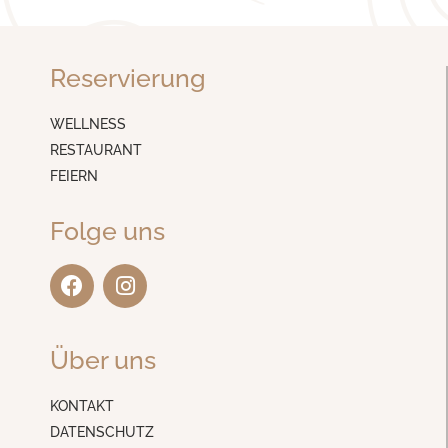
Reservierung
WELLNESS
RESTAURANT
FEIERN
Folge uns
F
I
a
n
c
s
e
t
Über uns
b
a
o
g
o
r
KONTAKT
k
a
DATENSCHUTZ